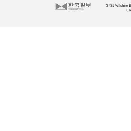
3731 Wilshire B
Co