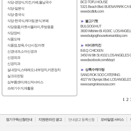
BCD TOFU HOUSE
식당-경양식,치킨,카페,월남국수
5321 Beach Blvd. BUENA PARK CA 
식당-일본식
www.bcdtofu.com
식당-중국식
식당-한국식,캐더링,분식,부페
불고기헛
BULGOGI HUT
식당용품,마켓서플라이,주방용품
3600 Wilshire Bl. #100C LOS ANGE
식당장비
www.bulgogihousekoreanbbq.com
식품도매
식품점,정육,수산시장,마켓
비비큐치킨
B.B.Q. CHICKEN
신경내과,소아신경과
3450 W. 6th St. #102 LOS ANGELES
신경외과
www.facebook.com/bbqct
신경치과
상록수캐더링
실내장식,스테레오,내부장치,카폰장치
SANG ROK SOO CATERING
실크프린팅
4027 W. Olympic Blvd. LOS ANGELE
심부름센터,메신져서비스
www.sangroksoousa.com
쓰레기수거,재활용
1
2
정기구독신청/안내
지면/온라인 광고
안내광고 등록신청
모바일앱 서비스