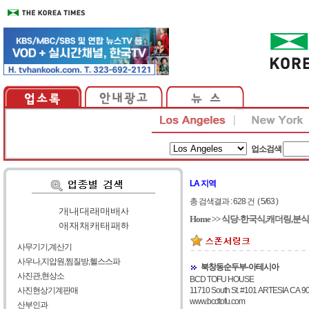
업소검색
LA 지역
총 검색결과 : 628 건 ( 5/63 )
가
|
나
|
다
|
라
|
마
|
바
|
사
Home
>>
식당-한국식,캐더링,분식
아
|
자
|
차
|
카
|
타
|
파
|
하
사무기기,계산기
사우나,지압원,찜질방,헬스스파
북창동순두부-아테시아
사진관,현상소
BCD TOFU HOUSE
사진현상기계판매
11710 South St. #101 ARTESIA CA 9
www.bcdtofu.com
산부인과