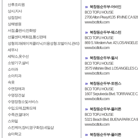
산후조리원
북창동순두부-어바인
상사,지사
BCD TOFU HOUSE
2700 Alton Pkwy.#135 IRVINE CA 92
상점장비
www.bcdtofu.com
상해병원
서점,출판사,만화방
북창동순두부-웨스턴
선물센터,백화점,통신판매
BCD TOFU HOUSE
869 S. Western Ave. #2 LOS ANGEL
성형외과(레이져클리닉,미용성형.모발이식.관리)
www.bcdtofu.com
세무사
세탁소,옷수선
북창동순두부-윌셔
소방기구,설비
BCD TOFU HOUSE
3575 Wilshire Blvd. LOS ANGELES C
소아과
www.bcdtofu.com
소아치과
속옷
북창동순두부-토렌스
수면장애과
BCD TOFU HOUSE
1607 Sepulveda Blvd. TORRANCE C
수영장건설
www.bcdtofu.com
수영장청소및서비스
수입,도매,잡화도매
북창동순두부-플러튼
수족관,열대어
BCD TOFU HOUSE
5321 Beach Blvd. BUENA PARK CA 
스와밑
www.bcdtofu.com
스킨케어,장비,영구화장,네일샵
승마학교
북창동순두부-플러튼