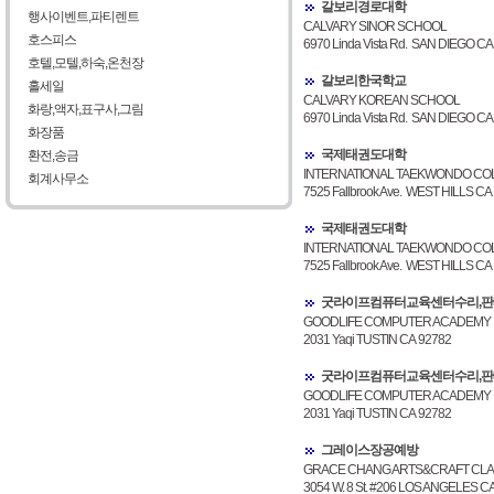
갈보리경로대학
행사이벤트,파티렌트
CALVARY SINOR SCHOOL
호스피스
6970 Linda Vista Rd. SAN DIEGO CA
호텔,모텔,하숙,온천장
갈보리한국학교
홀세일
CALVARY KOREAN SCHOOL
화랑,액자,표구사,그림
6970 Linda Vista Rd. SAN DIEGO CA
화장품
국제태권도대학
환전,송금
INTERNATIONAL TAEKWONDO CO
회계사무소
7525 Fallbrook Ave. WEST HILLS CA
국제태권도대학
INTERNATIONAL TAEKWONDO CO
7525 Fallbrook Ave. WEST HILLS CA
굿라이프컴퓨터교육센터수리,판
GOODLIFE COMPUTER ACADEMY
2031 Yaqi TUSTIN CA 92782
굿라이프컴퓨터교육센터수리,판
GOODLIFE COMPUTER ACADEMY
2031 Yaqi TUSTIN CA 92782
그레이스장공예방
GRACE CHANG ARTS&CRAFT CL
3054 W. 8 St. #206 LOS ANGELES C