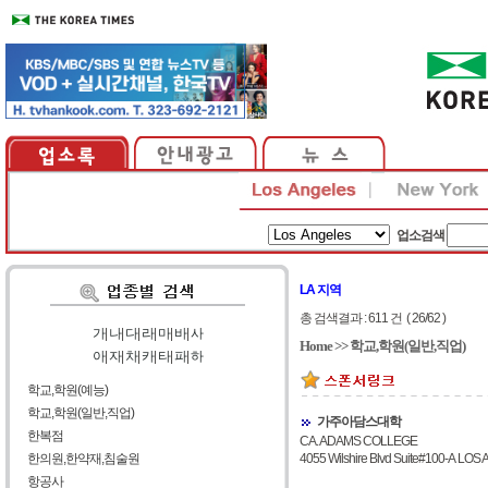
업소검색
LA 지역
총 검색결과 : 611 건 ( 26/62 )
가
|
나
|
다
|
라
|
마
|
바
|
사
Home
>>
학교,학원(일반,직업)
아
|
자
|
차
|
카
|
타
|
파
|
하
학교,학원(예능)
학교,학원(일반,직업)
가주아담스대학
한복점
CA. ADAMS COLLEGE
한의원,한약재,침술원
4055 Wilshire Blvd Suite#100-A LO
항공사