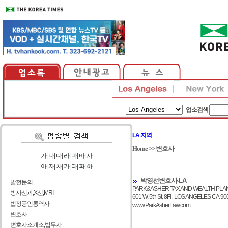
업소검색
LA 지역
Home
>>
변호사
가
|
나
|
다
|
라
|
마
|
바
|
사
아
|
자
|
차
|
카
|
타
|
파
|
하
박영선변호사-LA
발전문의
PARK&ASHER TAX AND WEALTH PLA
방사선과,X선,MRI
601 W. 5th St. 8Fl. LOS ANGELES CA 90
법정공인통역사
www.ParkAsherLaw.com
변호사
변호사소개소,법무사