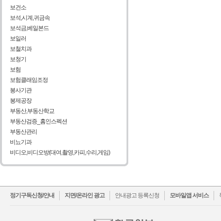
보건소
보석,시계,귀금속
보석금,베일본드
보일러
보철치과
보청기
보험
보험클래임조정
봉사기관
봉제공장
부동산,부동산학교
부동산검증_홈인스펙션
부동산관리
비뇨기과
비디오,비디오방(대여,촬영,카피,수리,게임)
facebook
twitter
정기구독신청/안내
지면/온라인 광고
안내광고 등록신청
모바일앱 서비스