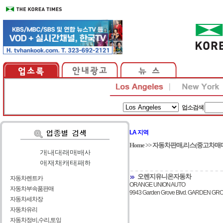
업소검색
LA 지역
Home
>>
자동차판매,리스(중고차매매
가
|
나
|
다
|
라
|
마
|
바
|
사
아
|
자
|
차
|
카
|
타
|
파
|
하
오렌지유니온자동차
자동차렌트카
ORANGE UNION AUTO
자동차부속품판매
9943 Garden Grove Blvd. GARDEN GR
자동차세차장
자동차유리
자동차정비,수리,토잉