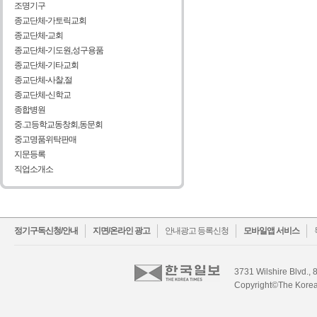
조명기구
종교단체-가토릭교회
종교단체-교회
종교단체-기도원,성구용품
종교단체-기타교회
종교단체-사찰,절
종교단체-신학교
종합병원
중.고등학교동창회,동문회
중고명품위탁판매
지문등록
직업소개소
facebook
twitter
정기구독신청/안내
지면/온라인 광고
안내광고 등록신청
모바일앱 서비스
3731 Wilshire Blvd., 
Copyright©The Korea 