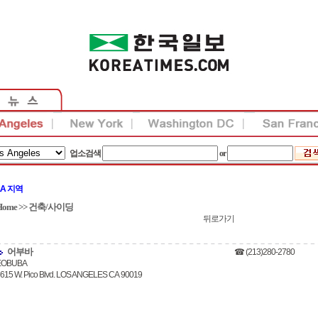
업소검색
or
LA 지역
Home
>>
건축/사이딩
뒤로가기
어부바
☎ (213)280-2780
EOBUBA
615 W. Pico Blvd. LOS ANGELES CA 90019