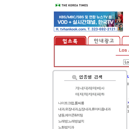
가
|
나
|
다
|
라
|
마
|
바
|
사
아
|
자
|
차
|
카
|
타
|
파
|
하
나이트크럽,룸싸롱
내과,위장내과,심장내과,류마티즘내과
3
냉동,에어콘&히팅
노래방,노래방설치
노화방지과