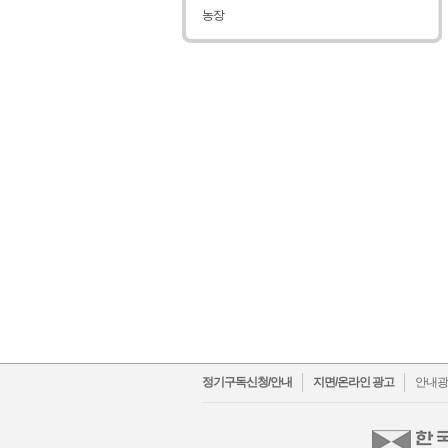
농장
facebo
t
정기구독신청/안내
지면/온라인 광고
안내광