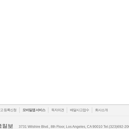
ok
witter
고 등록신청
모바일앱 서비스
독자의견
배달사고접수
회사소개
3731 Wilshire Blvd., 8th Floor, Los Angeles, CA 90010 Tel.(323)692-2