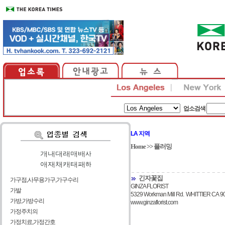
업소검색
LA 지역
Home
>>
플러밍
가
|
나
|
다
|
라
|
마
|
바
|
사
아
|
자
|
차
|
카
|
타
|
파
|
하
긴자꽃집
가구점,사무용가구,가구수리
GINZA FLORIST
가발
5329 Workman Mill Rd. WHITTIER CA 9
가방,가방수리
www.ginzaflorist.com
가정주치의
가정치료,가정간호