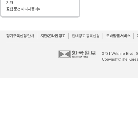
기타
꽃집.풍선.파티서플라이
facebook
twitter
정기구독신청/안내
지면/온라인 광고
안내광고 등록신청
모바일앱 서비스
3731 Wilshire Blvd., 
Copyright©The Korea 