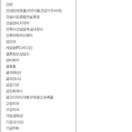
간판
건강(단전호흡,자연식품,건강기구,비데)
건설시공,종합건설,환경
건설장비,지게차
건축사,건설설계,실내장식
건축자재,하드웨어
검안과
게임방(PC,비디오)
결혼정보,상담소
경비회사
골동품
골프(레슨)
골프(코스)
공공기관
공인회계사
광고디자인,대행,우편광고,판촉물
교정치과
구강치과
극장,영화관
기공,요가,단
기념주화