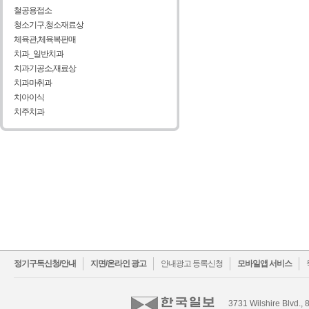
철공용접소
청소기구,청소재료상
체육관,체육복판매
치과_일반치과
치과기공소,재료상
치과마취과
치아이식
치주치과
facebook
twitter
정기구독신청/안내
지면/온라인 광고
안내광고 등록신청
모바일앱 서비스
3731 Wilshire Blvd., 