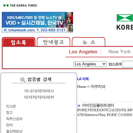
업소검색
LA 지역
Home
>>
치주치과
가
|
나
|
다
|
라
|
마
|
바
|
사
아
|
자
|
차
|
카
|
타
|
파
|
하
어바인임플란트센터
차고문
IRVINE PERIODONTICS & DENTAL IM
창고
4760 Barranca Pkwy. IRVINE CA 92604
척추신경과
천막
철강재료상