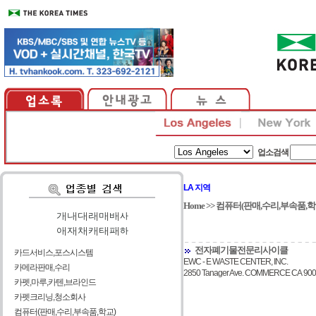
업소검색
LA 지역
Home
>>
컴퓨터(판매,수리,부속품,학
가
|
나
|
다
|
라
|
마
|
바
|
사
아
|
자
|
차
|
카
|
타
|
파
|
하
전자폐기물전문리사이클
카드서비스,포스시스템
EWC - E WASTE CENTER, INC.
카메라판매,수리
2850 Tanager Ave. COMMERCE CA 90
카펫,마루,카텐,브라인드
카펫크리닝,청소회사
컴퓨터(판매,수리,부속품,학교)