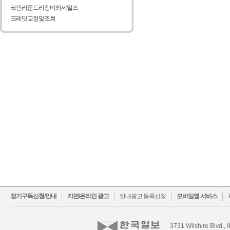
코인라운드리장비와세일즈
크레딧교정및조회
facebook
twitter
정기구독신청/안내
지면/온라인 광고
안내광고 등록신청
모바일앱 서비스
3731 Wilshire Blvd., 