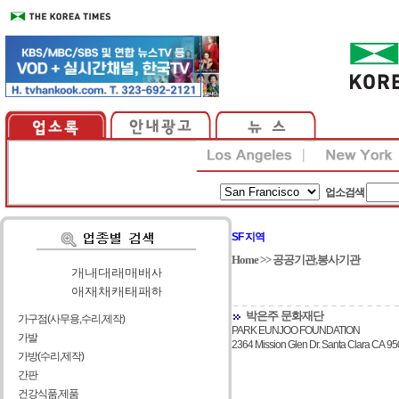
업소검색
SF 지역
Home
>>
공공기관,봉사기관
가
|
나
|
다
|
라
|
마
|
바
|
사
아
|
자
|
차
|
카
|
타
|
파
|
하
박은주 문화재단
가구점(사무용,수리,제작)
PARK EUNJOO FOUNDATION
가발
2364 Mission Glen Dr. Santa Clara CA 9
가방(수리,제작)
간판
건강식품,제품