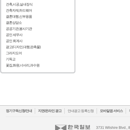
건축,시공,실내장식
건축자재,하드웨어
결혼대행,신부용품
결혼상담소
공공기관,봉사기관
공인 세무사
공인 회계사
광고(디자인,대행,판촉물)
그라지도어
기독교
꽃집,화원,너서리,과수원
facebook
twitter
정기구독신청/안내
지면/온라인 광고
안내광고 등록신청
모바일앱 서비스
3731 Wilshire Blvd., 