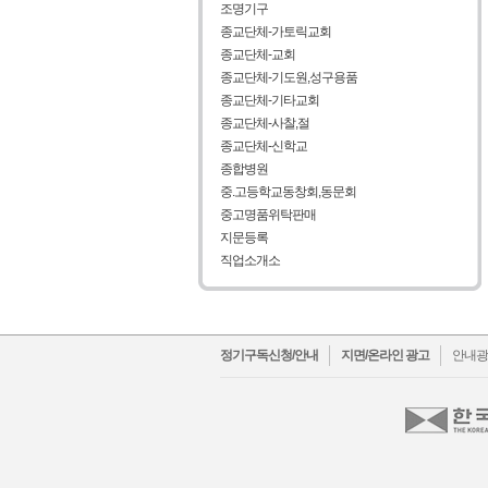
조명기구
종교단체-가토릭교회
종교단체-교회
종교단체-기도원,성구용품
종교단체-기타교회
종교단체-사찰,절
종교단체-신학교
종합병원
중.고등학교동창회,동문회
중고명품위탁판매
지문등록
직업소개소
facebo
t
정기구독신청/안내
지면/온라인 광고
안내광