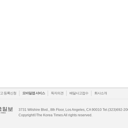
ok
witter
고 등록신청
모바일앱 서비스
독자의견
배달사고접수
회사소개
3731 Wilshire Blvd., 8th Floor, Los Angeles, CA 90010 Tel.(323)692-2
Copyright©The Korea Times All rights reserved.