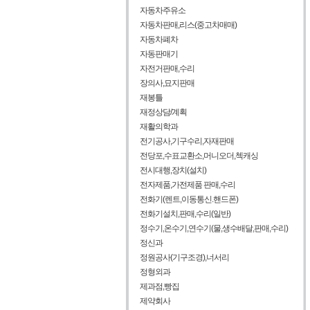
자동차주유소
자동차판매,리스(중고차매매)
자동차폐차
자동판매기
자전거판매,수리
장의사,묘지판매
재봉틀
재정상담/계획
재활의학과
전기공사,기구수리,자재판매
전당포,수표교환소,머니오더,첵캐싱
전시대행,장치(설치)
전자제품,가전제품 판매,수리
전화기(렌트,이동통신.핸드폰)
전화기설치,판매,수리(일반)
정수기,온수기,연수기(물,생수배달,판매,수리)
정신과
정원공사(기구조경),너서리
정형외과
제과점,빵집
제약회사