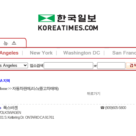
업소검색
or
LA 지역
Home
>>
자동차판매,리스(중고차매매)
뒤로가기
폭스바겐
☎ (909)605-5800
VOLKSWAGEN
01 S. Kettering Dr. ONTARIO CA 91761