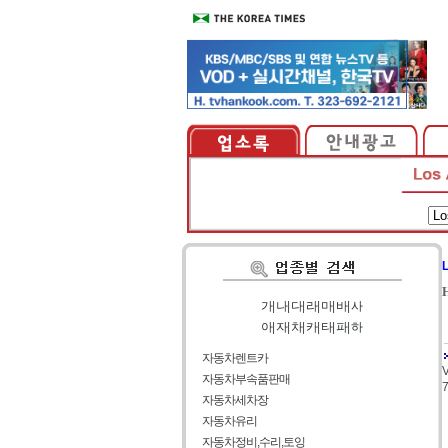
가
|
나
|
다
|
라
|
마
|
바
|
사
아
|
자
|
차
|
카
|
타
|
파
|
하
자동차렌트카
자동차부속품판매
7
자동차세차장
자동차유리
자동차정비,수리,토잉