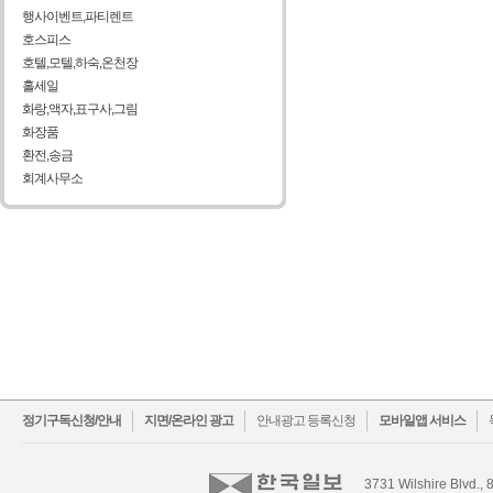
행사이벤트,파티렌트
호스피스
호텔,모텔,하숙,온천장
홀세일
화랑,액자,표구사,그림
화장품
환전,송금
회계사무소
facebook
twitter
정기구독신청/안내
지면/온라인 광고
안내광고 등록신청
모바일앱 서비스
3731 Wilshire Blvd., 