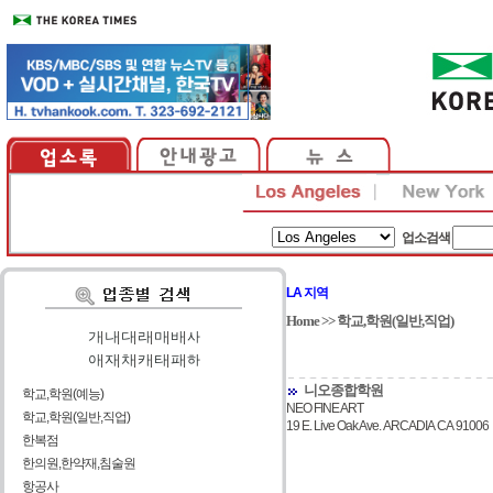
업소검색
LA 지역
Home
>>
학교,학원(일반,직업)
가
|
나
|
다
|
라
|
마
|
바
|
사
아
|
자
|
차
|
카
|
타
|
파
|
하
니오종합학원
학교,학원(예능)
NEO FINE ART
학교,학원(일반,직업)
19 E. Live Oak Ave. ARCADIA CA 91006
한복점
한의원,한약재,침술원
항공사