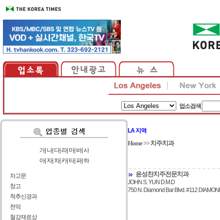
업소검색
LA 지역
Home
>>
치주치과
가
|
나
|
다
|
라
|
마
|
바
|
사
아
|
자
|
차
|
카
|
타
|
파
|
하
윤성찬치주전문치과
차고문
JOHN S. YUN D.M.D
창고
750 N. Diamond Bar Blvd. #112 DIAMO
척추신경과
천막
철강재료상