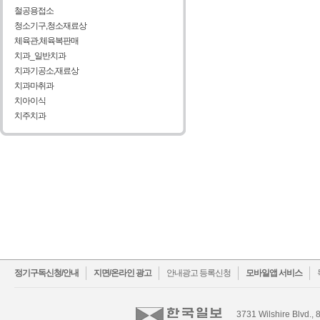
철공용접소
청소기구,청소재료상
체육관,체육복판매
치과_일반치과
치과기공소,재료상
치과마취과
치아이식
치주치과
facebook
twitter
정기구독신청/안내
지면/온라인 광고
안내광고 등록신청
모바일앱 서비스
3731 Wilshire Blvd., 