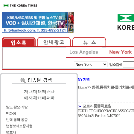
업소검색
NY 지역
Home
>>
병원:통증치료-물리치료-
가
|
나
|
다
|
라
|
마
|
바
|
사
아
|
자
|
차
|
카
|
타
|
파
|
하
포트리통증치료원
발모-탈모-가발
FORT LEE CHIROPRACTIC ASSOCIAT
백화점
530 Main St. Fort Lee NJ 07024
번역-통역-공증
법정보석보증대행
변호사