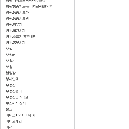
병원:카이로프렉틱-척추신경
병원:통증치료-물리치료-재활의학
병원:통증치료과
병원:통증치료원
병원:피부과
병원:혈관외과
병원:호흡기-흉곽내과
병원:흉부외과
보석
보일러
보청기
보험
볼링장
봉사단체
부동산
부동산관리
부동산인스팩션
부스제작-전시
불교
비디오-DVD-CD대여
비디오게임
비석