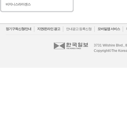
비지니스라이센스
facebook
twitter
정기구독신청/안내
지면/온라인 광고
안내광고 등록신청
모바일앱 서비스
3731 Wilshire Blvd., 
Copyright©The Korea 