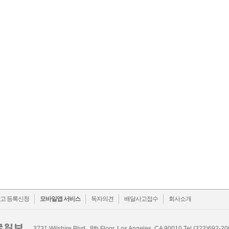
ok
witter
고 등록신청
모바일앱 서비스
독자의견
배달사고접수
회사소개
3731 Wilshire Blvd., 8th Floor, Los Angeles, CA 90010 Tel.(323)692-2