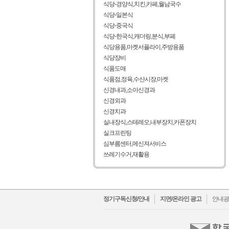
식당-경양식,치킨,카페,월남국수
식당-일본식
식당-중국식
식당-한국식,캐더링,분식,부페
식당용품,마켓서플라이,주방용품
식당장비
식품도매
식품점,정육,수산시장,마켓
신경내과,소아신경과
신경외과
신경치과
실내장식,스테레오,내부장치,카폰장치
실크프린팅
심부름센터,메신져서비스
쓰레기수거,재활용
facebo
t
정기구독신청/안내
지면/온라인 광고
안내광