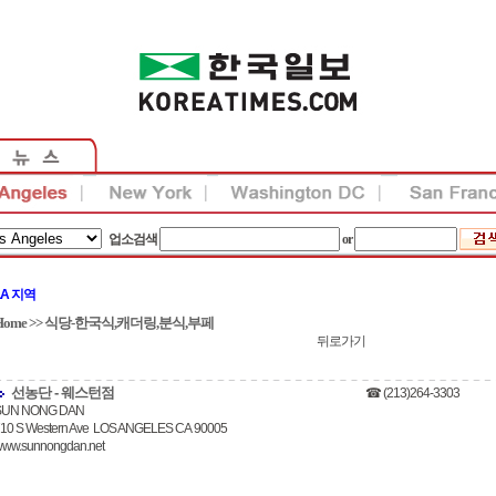
업소검색
or
LA 지역
Home
>>
식당-한국식,캐더링,분식,부페
뒤로가기
선농단 - 웨스턴점
☎ (213)264-3303
SUN NONG DAN
10 S Western Ave LOS ANGELES CA 90005
ww.sunnongdan.net