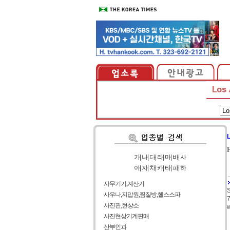
가
|
나
|
다
|
라
|
마
|
바
|
사
아
|
자
|
차
|
카
|
타
|
파
|
하
사무기기,계산기
사우나,지압원,찜질방,헬스스파
7
사진관,현상소
w
사진현상기계판매
산부인과