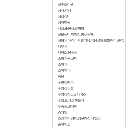
산후조리원
상사,지사
상점장비
상해병원
서점,출판사,만화방
선물센터,백화점,통신판매
성형외과(레이져클리닉,미용성형.모발이식.관리)
세무사
세탁소,옷수선
소방기구,설비
소아과
소아치과
속옷
수면장애과
수영장건설
수영장청소및서비스
수입,도매,잡화도매
수족관,열대어
스와밑
스킨케어,장비,영구화장,네일샵
승마학교