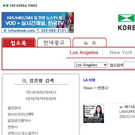
업소검색
LA 지역
Home
>>
변호사
가
|
나
|
다
|
라
|
마
|
바
|
사
아
|
자
|
차
|
카
|
타
|
파
|
하
백기숙
발전문의
LAW OFFIC
방사선과,X선,MRI
2501 E. C
법정공인통역사
변호사
변호사소개소,법무사