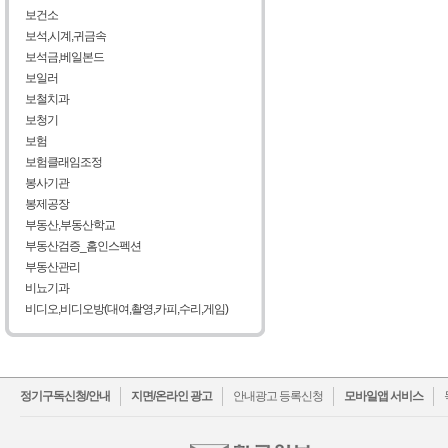
보건소
보석,시계,귀금속
보석금,베일본드
보일러
보철치과
보청기
보험
보험클래임조정
봉사기관
봉제공장
부동산,부동산학교
부동산검증_홈인스펙션
부동산관리
비뇨기과
비디오,비디오방(대여,촬영,카피,수리,게임)
facebook
twitter
정기구독신청/안내
지면/온라인 광고
안내광고 등록신청
모바일앱 서비스