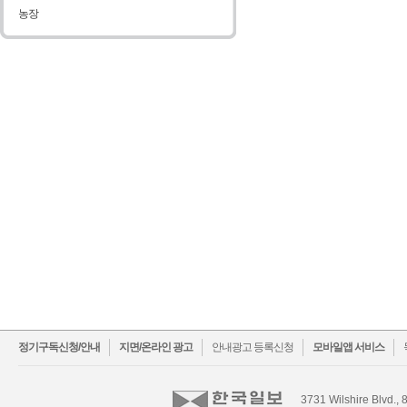
농장
facebook
twitter
정기구독신청/안내
지면/온라인 광고
안내광고 등록신청
모바일앱 서비스
3731 Wilshire Blvd., 