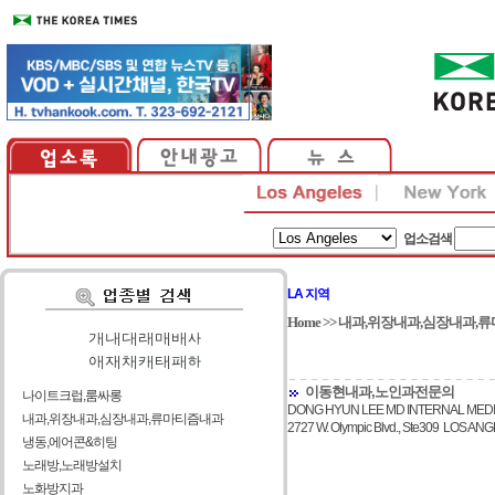
업소검색
LA 지역
Home
>>
내과,위장내과,심장내과,
가
|
나
|
다
|
라
|
마
|
바
|
사
아
|
자
|
차
|
카
|
타
|
파
|
하
이동현내과,노인과전문의
나이트크럽,룸싸롱
DONG HYUN LEE MD INTERNAL MEDI
내과,위장내과,심장내과,류마티즘내과
2727 W. Olympic Blvd., Ste309 LOS A
냉동,에어콘&히팅
노래방,노래방설치
노화방지과