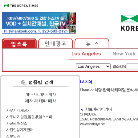
업소검색
LA 지역
Home
>>
식당-한국식,캐더링,분식,
가
|
나
|
다
|
라
|
마
|
바
|
사
아
|
자
|
차
|
카
|
타
|
파
|
하
샤브야-라미라다
사무기기,계산기
SHABUYA
사우나,지압원,찜질방,헬스스파
15028 Rosecrans Ave. LA MIRADA CA 9
사진관,현상소
www.shabuya.net
사진현상기계판매
산부인과