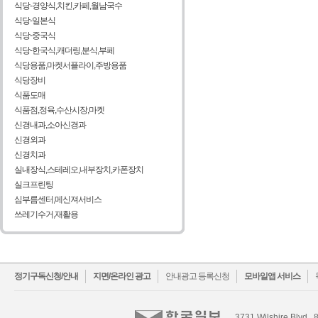
식당-경양식,치킨,카페,월남국수
식당-일본식
식당-중국식
식당-한국식,캐더링,분식,부페
식당용품,마켓서플라이,주방용품
식당장비
식품도매
식품점,정육,수산시장,마켓
신경내과,소아신경과
신경외과
신경치과
실내장식,스테레오,내부장치,카폰장치
실크프린팅
심부름센터,메신져서비스
쓰레기수거,재활용
facebook
twitter
정기구독신청/안내
지면/온라인 광고
안내광고 등록신청
모바일앱 서비스
3731 Wilshire Blvd., 