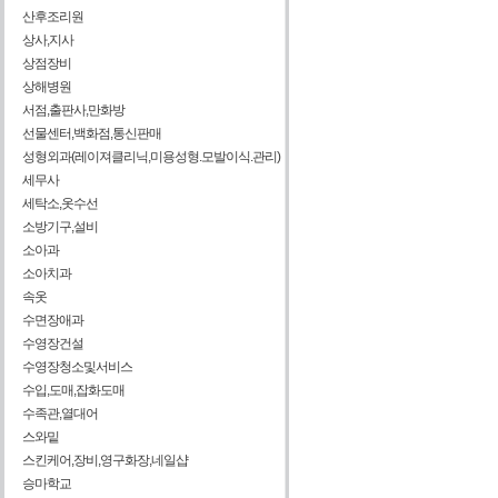
산후조리원
상사,지사
상점장비
상해병원
서점,출판사,만화방
선물센터,백화점,통신판매
성형외과(레이져클리닉,미용성형.모발이식.관리)
세무사
세탁소,옷수선
소방기구,설비
소아과
소아치과
속옷
수면장애과
수영장건설
수영장청소및서비스
수입,도매,잡화도매
수족관,열대어
스와밑
스킨케어,장비,영구화장,네일샵
승마학교