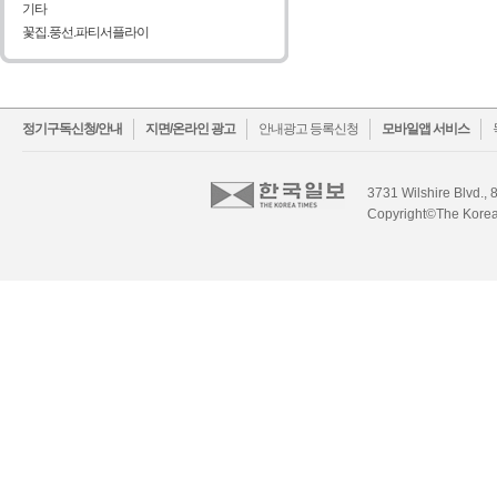
기타
꽃집.풍선.파티서플라이
facebook
twitter
정기구독신청/안내
지면/온라인 광고
안내광고 등록신청
모바일앱 서비스
3731 Wilshire Blvd., 
Copyright©The Korea 