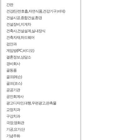
간판
건강(단전호흡,자연식품,건강기구,비데)
건설시공,종합건설,환경
건설장비,지게차
건축사,건설설계,실내장식
건축자재,하드웨어
검안과
게임방(PC,비디오)
결혼정보,상담소
경비회사
골동품
골프(레슨)
골프(코스)
공공기관
공인회계사
광고디자인,대행,우편광고,판촉물
교정치과
구강치과
극장,영화관
기공,요가,단
기념주화