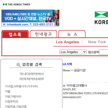
업소검색
LA 지역
Home
>>
공공기관
가
|
나
|
다
|
라
|
마
|
바
|
사
아
|
자
|
차
|
카
|
타
|
파
|
하
아자광고대행사
가구점,사무용가구,가구수리
AAAZA. INC
가발
3250 Wilshire Blvd. #1901 LOS ANGEL
가방,가방수리
www.aaaza.com
가정주치의
가정치료,가정간호