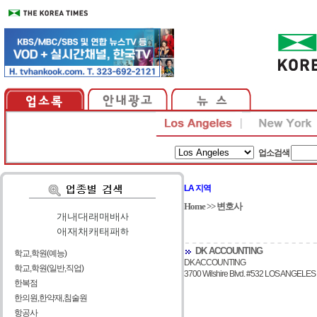
업소검색
LA 지역
Home
>>
변호사
가
|
나
|
다
|
라
|
마
|
바
|
사
아
|
자
|
차
|
카
|
타
|
파
|
하
DK ACCOUNTING
학교,학원(예능)
DK ACCOUNTING
학교,학원(일반,직업)
3700 Wilshire Blvd. #532 LOS ANGELES
한복점
한의원,한약재,침술원
항공사