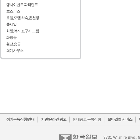
행사이벤트,파티렌트
호스피스
호텔,모텔,하숙,온천장
홀세일
화랑,액자,표구사,그림
화장품
환전,송금
회계사무소
facebook
twitter
정기구독신청/안내
지면/온라인 광고
안내광고 등록신청
모바일앱 서비스
3731 Wilshire Blvd., 